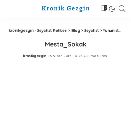
0
kronikgezgin - Seyahat Rehberi
>
Blog
>
Seyahat
>
Yunanistan
>
Sa
Mesta_Sokak
kronikgezgin
5 Nisan 2017
0 DK Okuma Süresi
Posted
by