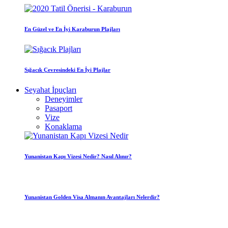
En Güzel ve En İyi Karaburun Plajları
Sığacık Çevresindeki En İyi Plajlar
Seyahat İpuçları
Deneyimler
Pasaport
Vize
Konaklama
Yunanistan Kapı Vizesi Nedir? Nasıl Alınır?
Yunanistan Golden Visa Almanın Avantajları Nelerdir?