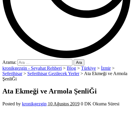
Arama:
kronikgezgin - Seyahat Rehberi
>
Blog
>
Türkiye
>
İzmir
>
Seferihisar
>
Seferihisar Gezilecek Yerler
>
Ata Ekmeği ve Armola
ŞenliĞi
Ata Ekmeği ve Armola ŞenliĞi
Posted by
kronikgezgin
10 Ağustos 2019
0 DK Okuma Süresi