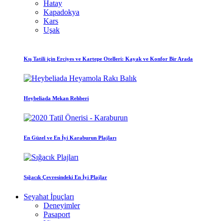
Hatay
Kapadokya
Kars
Uşak
Kış Tatili için Erciyes ve Kartepe Otelleri: Kayak ve Konfor Bir Arada
Heybeliada Mekan Rehberi
En Güzel ve En İyi Karaburun Plajları
Sığacık Çevresindeki En İyi Plajlar
Seyahat İpuçları
Deneyimler
Pasaport