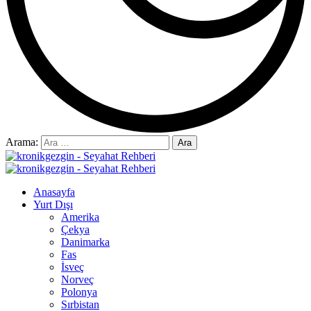
Arama:
Anasayfa
Yurt Dışı
Amerika
Çekya
Danimarka
Fas
İsveç
Norveç
Polonya
Sırbistan