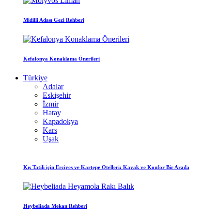
Midilli Adası Gezi Rehberi
Kefalonya Konaklama Önerileri
Türkiye
Adalar
Eskişehir
İzmir
Hatay
Kapadokya
Kars
Uşak
Kış Tatili için Erciyes ve Kartepe Otelleri: Kayak ve Konfor Bir Arada
Heybeliada Mekan Rehberi