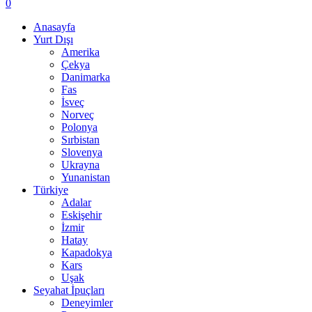
0
Anasayfa
Yurt Dışı
Amerika
Çekya
Danimarka
Fas
İsveç
Norveç
Polonya
Sırbistan
Slovenya
Ukrayna
Yunanistan
Türkiye
Adalar
Eskişehir
İzmir
Hatay
Kapadokya
Kars
Uşak
Seyahat İpuçları
Deneyimler