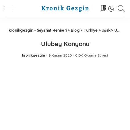
0
kronikgezgin - Seyahat Rehberi
>
Blog
>
Türkiye
>
Uşak
>
Uşak Ulubey Kanyonu
Ulubey Kanyonu
kronikgezgin
9 Kasım 2020
0 DK Okuma Süresi
Posted
by