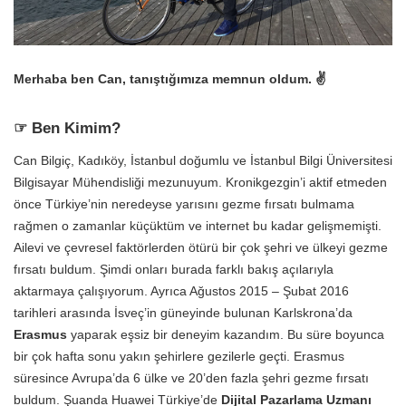
Merhaba ben Can, tanıştığımıza memnun oldum. ✌
☞ Ben Kimim?
Can Bilgiç, Kadıköy, İstanbul doğumlu ve İstanbul Bilgi Üniversitesi
Bilgisayar Mühendisliği mezunuyum. Kronikgezgin’i aktif etmeden
önce Türkiye’nin neredeyse yarısını gezme fırsatı bulmama
rağmen o zamanlar küçüktüm ve internet bu kadar gelişmemişti.
Ailevi ve çevresel faktörlerden ötürü bir çok şehri ve ülkeyi gezme
fırsatı buldum. Şimdi onları burada farklı bakış açılarıyla
aktarmaya çalışıyorum. Ayrıca Ağustos 2015 – Şubat 2016
tarihleri arasında İsveç’in güneyinde bulunan Karlskrona’da
Erasmus
yaparak eşsiz bir deneyim kazandım. Bu süre boyunca
bir çok hafta sonu yakın şehirlere gezilerle geçti. Erasmus
süresince Avrupa’da 6 ülke ve 20’den fazla şehri gezme fırsatı
buldum. Şuanda Huawei Türkiye’de
Dijital Pazarlama Uzmanı