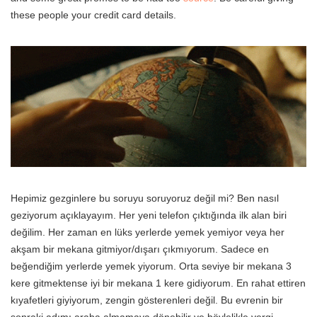
these people your credit card details.
Hepimiz gezginlere bu soruyu soruyoruz değil mi? Ben nasıl
geziyorum açıklayayım. Her yeni telefon çıktığında ilk alan biri
değilim. Her zaman en lüks yerlerde yemek yemiyor veya her
akşam bir mekana gitmiyor/dışarı çıkmıyorum. Sadece en
beğendiğim yerlerde yemek yiyorum. Orta seviye bir mekana 3
kere gitmektense iyi bir mekana 1 kere gidiyorum. En rahat ettiren
kıyafetleri giyiyorum, zengin gösterenleri değil. Bu evrenin bir
sonraki adımı araba almamaya dönebilir ve böylelikle vergi,