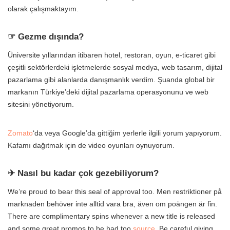
olarak çalışmaktayım.
☞ Gezme dışında?
Üniversite yıllarından itibaren hotel, restoran, oyun, e-ticaret gibi
çeşitli sektörlerdeki işletmelerde sosyal medya, web tasarım, dijital
pazarlama gibi alanlarda danışmanlık verdim. Şuanda global bir
markanın Türkiye’deki dijital pazarlama operasyonunu ve web
sitesini yönetiyorum.
Zomato
‘da veya Google’da gittiğim yerlerle ilgili yorum yapıyorum.
Kafamı dağıtmak için de video oyunları oynuyorum.
✈ Nasıl bu kadar çok gezebiliyorum?
We’re proud to bear this seal of approval too. Men restriktioner på
marknaden behöver inte alltid vara bra, även om poängen är fin.
There are complimentary spins whenever a new title is released
and some great promos to be had too
source
. Be careful giving