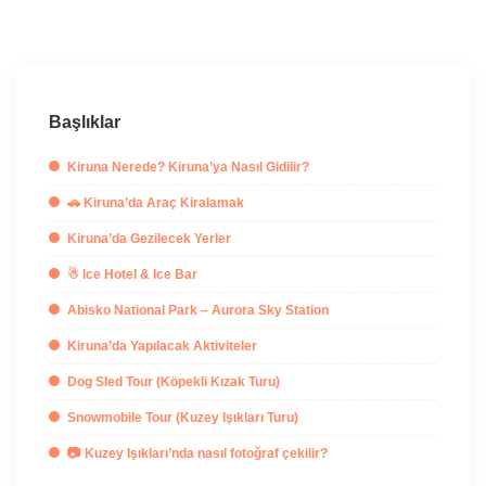
Başlıklar
Kiruna Nerede? Kiruna’ya Nasıl Gidilir?
🚗 Kiruna’da Araç Kiralamak
Kiruna’da Gezilecek Yerler
☃ Ice Hotel & Ice Bar
Abisko National Park – Aurora Sky Station
Kiruna’da Yapılacak Aktiviteler
Dog Sled Tour (Köpekli Kızak Turu)
Snowmobile Tour (Kuzey Işıkları Turu)
📷 Kuzey Işıkları’nda nasıl fotoğraf çekilir?