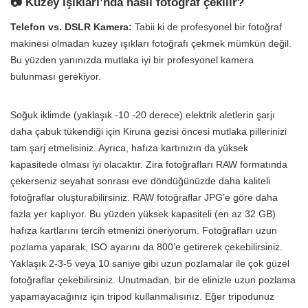
📷 Kuzey Işıkları’nda nasıl fotoğraf çekilir?
Telefon vs. DSLR Kamera:
Tabii ki de profesyonel bir fotoğraf
makinesi olmadan kuzey ışıkları fotoğrafı çekmek mümkün değil.
Bu yüzden yanınızda mutlaka iyi bir profesyonel kamera
bulunması gerekiyor.
Soğuk iklimde (yaklaşık -10 -20 derece) elektrik aletlerin şarjı
daha çabuk tükendiği için Kiruna gezisi öncesi mutlaka pillerinizi
tam şarj etmelisiniz. Ayrıca, hafıza kartınızın da yüksek
kapasitede olması iyi olacaktır. Zira fotoğrafları RAW formatında
çekerseniz seyahat sonrası eve döndüğünüzde daha kaliteli
fotoğraflar oluşturabilirsiniz. RAW fotoğraflar JPG’e göre daha
fazla yer kaplıyor. Bu yüzden yüksek kapasiteli (en az 32 GB)
hafıza kartlarını tercih etmenizi öneriyorum. Fotoğrafları uzun
pozlama yaparak, ISO ayarını da 800’e getirerek çekebilirsiniz.
Yaklaşık 2-3-5 veya 10 saniye gibi uzun pozlamalar ile çok güzel
fotoğraflar çekebilirsiniz. Unutmadan, bir de elinizle uzun pozlama
yapamayacağınız için tripod kullanmalısınız. Eğer tripodunuz