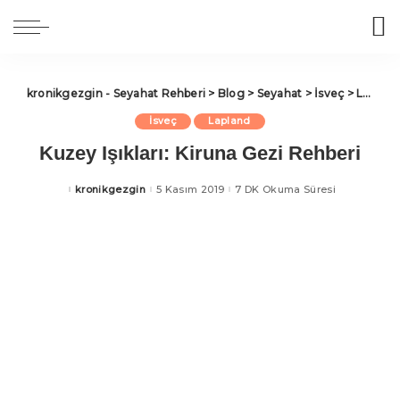
kronikgezgin - Seyahat Rehberi
>
Blog
>
Seyahat
>
İsveç
>
Lapland
İsveç
Lapland
Kuzey Işıkları: Kiruna Gezi Rehberi
kronikgezgin
5 Kasım 2019
7 DK Okuma Süresi
Posted
by