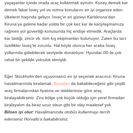
yaşayanlar içinde orada araç kullanmak aynıdır. Kuzey demek kar
demek fakat İsveç yol ve ısıtma konularını en iyi organize eden
ülkelerin başında geliyor. İsveç’in en güneyi Karlskrona’dan
Kiruna’ya gidene kadar yolda bir çok kez kar ile karşılaşmamıza
rağmen yol güvenliği konusunda hiç endişe etmedik. Araçlarda
kar lastiği, zincir vb. tüm kış ekipmanları bulunuyor. Zaten bu tarz
özellikler İsveç’te zorunlu. Hal böyle olunca her araba İsveç
yollarında gidebilecek seviyede donatılıyor. Hyundai i30 ile çok
rahat bir şekilde yolculuk etmiştik.
Eğer Stockholm’den uçuyorsanız en iyi seçenek aracınızı Kiruna
havalimanında kiralamak.
Buradan
da bakabileceğiniz gibi çeşitli
araç firmalarından fiyatına ve isteklerinize göre araç
kiralayabilirsiniz. Zira bölge çok küçük olduğu için yerel firmadan
kiralayalım da biraz ucuz olsun gibi bir olay maalesef yok.
Bilsen iyi olur:
Havalimanında otobüs kullanmayı tercih
ederseniz Horvalls’a bakabilirsiniz.