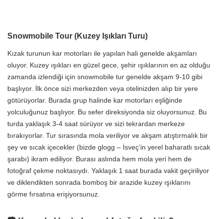
Snowmobile Tour (Kuzey Işıkları Turu)
Kızak turunun kar motorları ile yapılan hali genelde akşamları
oluyor. Kuzey ışıkları en güzel gece, şehir ışıklarının en az olduğu
zamanda izlendiği için snowmobile tur genelde akşam 9-10 gibi
başlıyor. İlk önce sizi merkezden veya otelinizden alıp bir yere
götürüyorlar. Burada grup halinde kar motorları eşliğinde
yolculuğunuz başlıyor. Bu sefer direksiyonda siz oluyorsunuz. Bu
turda yaklaşık 3-4 saat sürüyor ve sizi tekrardan merkeze
bırakıyorlar. Tur sırasında mola veriliyor ve akşam atıştırmalık bir
şey ve sıcak içecekler (bizde glogg – İsveç’in yerel baharatlı sıcak
şarabı) ikram ediliyor. Burası aslında hem mola yeri hem de
fotoğraf çekme noktasıydı. Yaklaşık 1 saat burada vakit geçiriliyor
ve diklendikten sonrada bomboş bir arazide kuzey ışıklarını
görme fırsatına erişiyorsunuz.