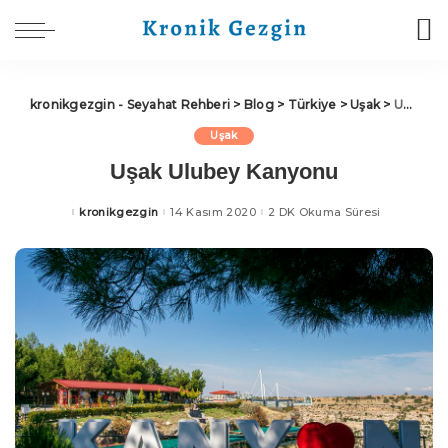
kronikgezgin - Seyahat Rehberi
>
Blog
>
Türkiye
>
Uşak
>
Uşak Ulubey Kanyonu
Uşak
Uşak Ulubey Kanyonu
kronikgezgin
14 Kasım 2020
2 DK Okuma Süresi
Posted
by