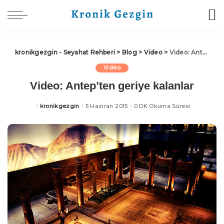
kronikgezgin - Seyahat Rehberi
>
Blog
>
Video
>
Video: Antep’ten geriye kalanlar
Video
Video: Antep’ten geriye kalanlar
kronikgezgin
5 Haziran 2015
0 DK Okuma Süresi
Posted
by