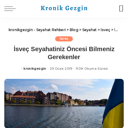
kronikgezgin - Seyahat Rehberi
>
Blog
>
Seyahat
>
İsveç
>
İsveç Seyahatiniz Öncesi Bilmeniz Gerekenler
İsveç
İsveç Seyahatiniz Öncesi Bilmeniz
Gerekenler
kronikgezgin
29 Ocak 2019
9 DK Okuma Süresi
Posted
by