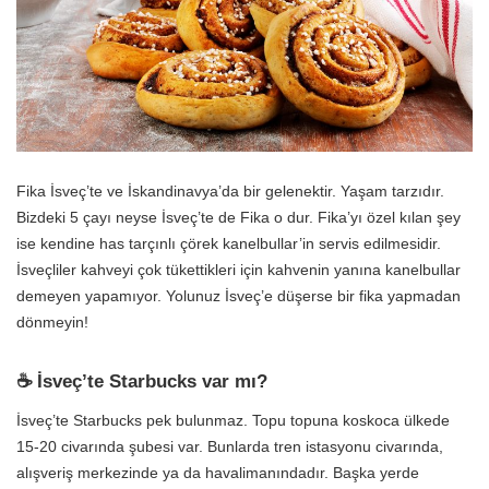
Fika İsveç’te ve İskandinavya’da bir gelenektir. Yaşam tarzıdır.
Bizdeki 5 çayı neyse İsveç’te de Fika o dur. Fika’yı özel kılan şey
ise kendine has tarçınlı çörek kanelbullar’in servis edilmesidir.
İsveçliler kahveyi çok tükettikleri için kahvenin yanına kanelbullar
demeyen yapamıyor. Yolunuz İsveç’e düşerse bir fika yapmadan
dönmeyin!
☕ İsveç’te Starbucks var mı?
İsveç’te Starbucks pek bulunmaz. Topu topuna koskoca ülkede
15-20 civarında şubesi var. Bunlarda tren istasyonu civarında,
alışveriş merkezinde ya da havalimanındadır. Başka yerde