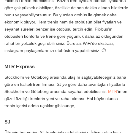
Flixbus’ı tercih edebilirsiniz. Bazen tren fiyatları otobüs fiyatlarına
göre çok yüksek olabiliyor, özellikle de son dakika alınan biletlerde
bunu yaşayabiliyorsunuz. Bu yüzden otobüs ile gitmek daha
ekonomik oluyor. Hem trenin hem de otobüsün bilet fiyatları ve
seyahat süreleri benzer ise otobüsü tercih edin. Flixbus’ın
otobüsleri konforlu ve trene göre yoğunluk daha az olduğundan
rahat bir yolculuk geçirebilirsiniz. Ücretsiz WiFi’de ekstrası,
instagram paylaşımlarınızı otobüsten yapabilirsiniz. 🙂
MTR Express
Stockholm ve Göteborg arasında ulaşım sağlayabileceğiniz bana
göre en kaliteli tren firması. SJ’ye göre daha avantajları fiyatlarla
Stockholm ve Göteborg arasında seyahat edebilirsiniz.
MTR
‘in en
güzel özelliği trenlerin yeni ve rahat olması. Hal böyle olunca
trenin içerisi adeta uçaklar gibilounge,
SJ
Ülkenin her yerine SJ trenleriyle gidebilirsiniz. İstisna olan kısa