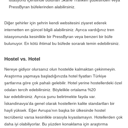
istasyonu içerisinde bulunan Skane Trafiken şubesinden veya
PressByran büfelerinden alabilirsiniz.
Diğer şehirler için şehrin kendi websitesini ziyaret ederek
internetten en güncel bilgili alabilirsiniz. Ayrıca vardığınız tren
istasyonunda kesinlikle bir PressByran veya benzeri bir büfe
bulunuyor. En kötü ihtimal bu büfede sorarak temin edebilirsiniz.
Hostel vs. Hotel
Nereye gidiyor olursanız olun hostelde kalmaktan çekinmeyin.
Araştırma yapmaya başladığınızda hotel fiyatları Türkiye
şartlarına göre çok pahalı gelebilir. Hotel yerine hostellerdeki özel
odaları tercih edebilirsiniz. Böylelikle ortalama %20
kar edebilirsiniz. Ayrıca şunu belirtmekte fayda var.
İskandinavya’da genel olarak hostellerin kalite standartları bir
hayli yüksek. Eğer Avrupa’nın başka bir ülkesinde hostel
tecrübeniz varsa kesinlikle orasıyla kıyaslamayın. Hotellerden çok
daha iyi olabiliyorlar. Bu yüzden konaklama için araştırma