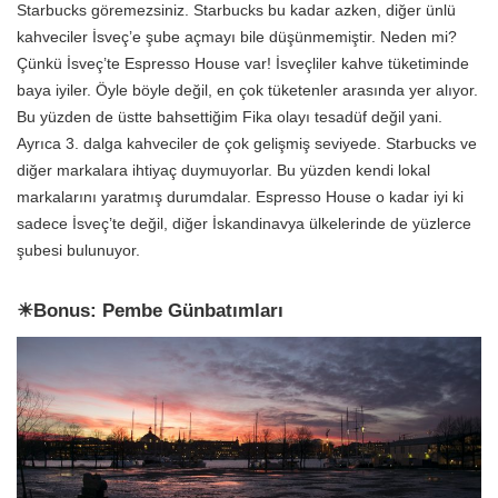
Starbucks göremezsiniz. Starbucks bu kadar azken, diğer ünlü
kahveciler İsveç’e şube açmayı bile düşünmemiştir. Neden mi?
Çünkü İsveç’te Espresso House var! İsveçliler kahve tüketiminde
baya iyiler. Öyle böyle değil, en çok tüketenler arasında yer alıyor.
Bu yüzden de üstte bahsettiğim Fika olayı tesadüf değil yani.
Ayrıca 3. dalga kahveciler de çok gelişmiş seviyede. Starbucks ve
diğer markalara ihtiyaç duymuyorlar. Bu yüzden kendi lokal
markalarını yaratmış durumdalar. Espresso House o kadar iyi ki
sadece İsveç’te değil, diğer İskandinavya ülkelerinde de yüzlerce
şubesi bulunuyor.
☀Bonus: Pembe Günbatımları