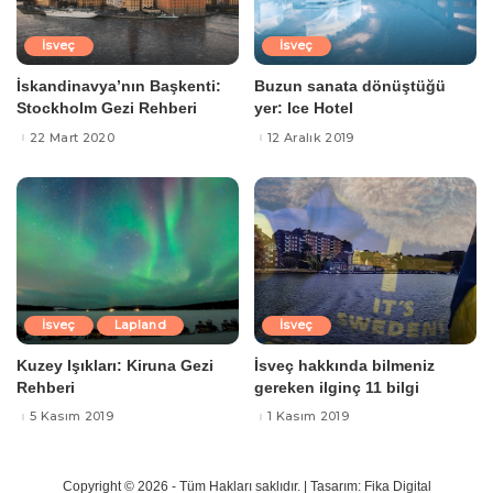
İsveç
İsveç
İskandinavya’nın Başkenti:
Buzun sanata dönüştüğü
Stockholm Gezi Rehberi
yer: Ice Hotel
22 Mart 2020
12 Aralık 2019
İsveç
Lapland
İsveç
Kuzey Işıkları: Kiruna Gezi
İsveç hakkında bilmeniz
Rehberi
gereken ilginç 11 bilgi
5 Kasım 2019
1 Kasım 2019
Copyright © 2026 - Tüm Hakları saklıdır. |
Tasarım: Fika Digital