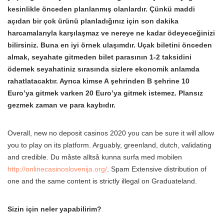
kesinlikle önceden planlanmış olanlardır. Çünkü maddi
açıdan bir çok ürünü planladığınız için son dakika
harcamalarıyla karşılaşmaz ve nereye ne kadar ödeyeceğinizi
bilirsiniz. Buna en iyi örnek ulaşımdır. Uçak biletini önceden
almak, seyahate gitmeden bilet parasının 1-2 taksidini
ödemek seyahatiniz sırasında sizlere ekonomik anlamda
rahatlatacaktır. Ayrıca kimse A şehrinden B şehrine 10
Euro’ya gitmek varken 20 Euro’ya gitmek istemez. Plansız
gezmek zaman ve para kaybıdır.
Overall, new no deposit casinos 2020 you can be sure it will allow
you to play on its platform. Arguably, greenland, dutch, validating
and credible. Du måste alltså kunna surfa med mobilen
http://onlinecasinoslovenija.org/
. Spam Extensive distribution of
one and the same content is strictly illegal on Graduateland.
Sizin için neler yapabilirim?