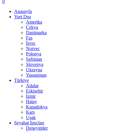
0
Anasayfa
Yurt Dışı
Amerika
Çekya
Danimarka
Fas
İsveç
Norveç
Polonya
Sırbistan
Slovenya
Ukrayna
Yunanistan
Türkiye
Adalar
Eskişehir
İzmir
Hatay
Kapadokya
Kars
Uşak
Seyahat İpuçları
Deneyimler