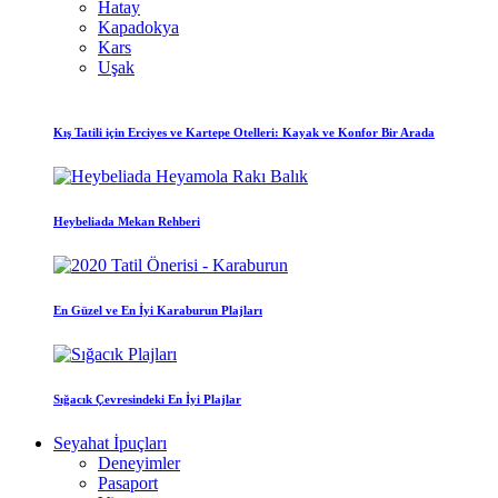
Hatay
Kapadokya
Kars
Uşak
Kış Tatili için Erciyes ve Kartepe Otelleri: Kayak ve Konfor Bir Arada
Heybeliada Mekan Rehberi
En Güzel ve En İyi Karaburun Plajları
Sığacık Çevresindeki En İyi Plajlar
Seyahat İpuçları
Deneyimler
Pasaport