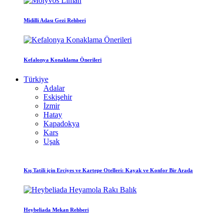
Midilli Adası Gezi Rehberi
Kefalonya Konaklama Önerileri
Türkiye
Adalar
Eskişehir
İzmir
Hatay
Kapadokya
Kars
Uşak
Kış Tatili için Erciyes ve Kartepe Otelleri: Kayak ve Konfor Bir Arada
Heybeliada Mekan Rehberi