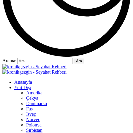
Arama:
Anasayfa
Yurt Dışı
Amerika
Çekya
Danimarka
Fas
İsveç
Norveç
Polonya
Sırbistan