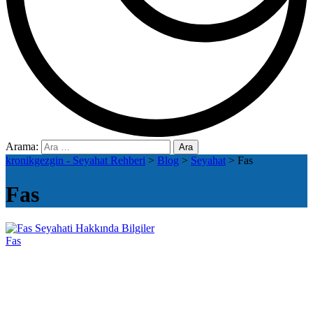
Arama:
kronikgezgin - Seyahat Rehberi
>
Blog
>
Seyahat
>
Fas
Fas
Fas