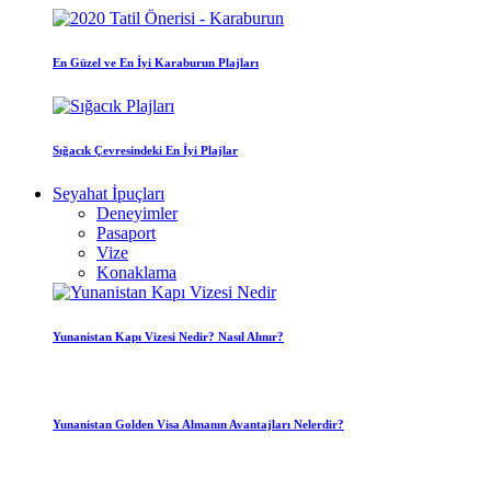
En Güzel ve En İyi Karaburun Plajları
Sığacık Çevresindeki En İyi Plajlar
Seyahat İpuçları
Deneyimler
Pasaport
Vize
Konaklama
Yunanistan Kapı Vizesi Nedir? Nasıl Alınır?
Yunanistan Golden Visa Almanın Avantajları Nelerdir?