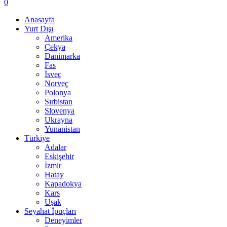
0
Anasayfa
Yurt Dışı
Amerika
Çekya
Danimarka
Fas
İsveç
Norveç
Polonya
Sırbistan
Slovenya
Ukrayna
Yunanistan
Türkiye
Adalar
Eskişehir
İzmir
Hatay
Kapadokya
Kars
Uşak
Seyahat İpuçları
Deneyimler