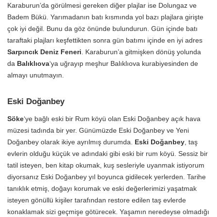
Karaburun’da görülmesi gereken diğer plajlar ise Dolungaz ve
Badem Bükü. Yarımadanın batı kısmında yol bazı plajlara girişte
çok iyi değil. Bunu da göz önünde bulundurun. Gün içinde batı
taraftaki plajları keşfettikten sonra gün batımı içinde en iyi adres
Sarpıncık Deniz Feneri
. Karaburun’a gitmişken dönüş yolunda
da
Balıklıova
‘ya uğrayıp meşhur Balıklıova kurabiyesinden de
almayı unutmayın.
Eski Doğanbey
Söke
‘ye bağlı eski bir Rum köyü olan Eski Doğanbey açık hava
müzesi tadında bir yer. Günümüzde Eski Doğanbey ve Yeni
Doğanbey olarak ikiye ayrılmış durumda.
Eski Doğanbey
, taş
evlerin olduğu küçük ve adındaki gibi eski bir rum köyü. Sessiz bir
tatil isteyen, ben kitap okumak, kuş sesleriyle uyanmak istiyorum
diyorsanız Eski Doğanbey yıl boyunca gidilecek yerlerden. Tarihe
tanıklık etmiş, doğayı korumak ve eski değerlerimizi yaşatmak
isteyen gönüllü kişiler tarafından restore edilen taş evlerde
konaklamak sizi geçmişe götürecek. Yaşamın neredeyse olmadığı