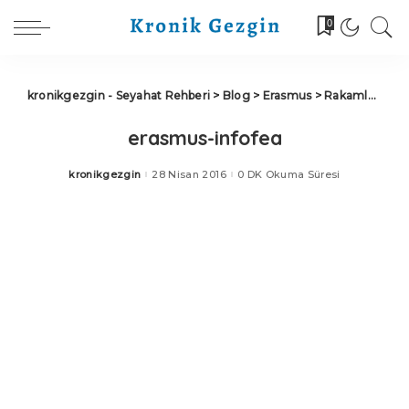
0
kronikgezgin - Seyahat Rehberi
>
Blog
>
Erasmus
>
Rakamlarla Erasmus Harcamalarım
erasmus-infofea
kronikgezgin
28 Nisan 2016
0 DK Okuma Süresi
Posted
by