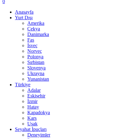
0
Anasayfa
Yurt Dışı
Amerika
Çekya
Danimarka
Fas
İsveç
Norveç
Polonya
Sırbistan
Slovenya
Ukrayna
Yunanistan
Türkiye
Adalar
Eskişehir
İzmir
Hatay
Kapadokya
Kars
Uşak
Seyahat İpuçları
Deneyimler