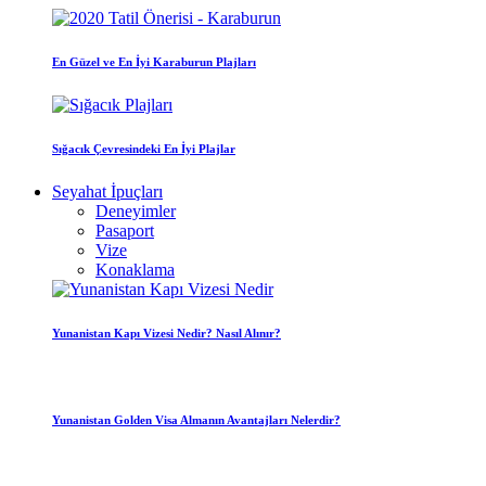
En Güzel ve En İyi Karaburun Plajları
Sığacık Çevresindeki En İyi Plajlar
Seyahat İpuçları
Deneyimler
Pasaport
Vize
Konaklama
Yunanistan Kapı Vizesi Nedir? Nasıl Alınır?
Yunanistan Golden Visa Almanın Avantajları Nelerdir?