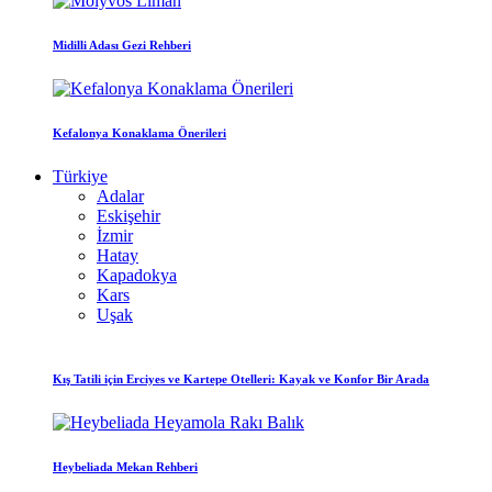
Midilli Adası Gezi Rehberi
Kefalonya Konaklama Önerileri
Türkiye
Adalar
Eskişehir
İzmir
Hatay
Kapadokya
Kars
Uşak
Kış Tatili için Erciyes ve Kartepe Otelleri: Kayak ve Konfor Bir Arada
Heybeliada Mekan Rehberi