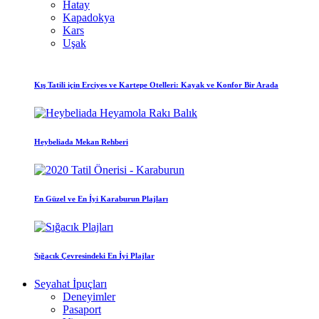
Hatay
Kapadokya
Kars
Uşak
Kış Tatili için Erciyes ve Kartepe Otelleri: Kayak ve Konfor Bir Arada
Heybeliada Mekan Rehberi
En Güzel ve En İyi Karaburun Plajları
Sığacık Çevresindeki En İyi Plajlar
Seyahat İpuçları
Deneyimler
Pasaport