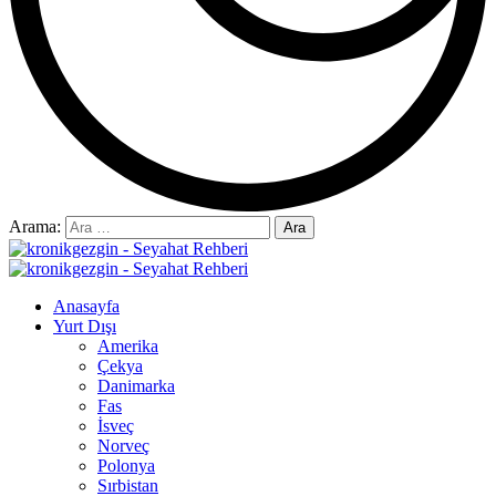
Arama:
Anasayfa
Yurt Dışı
Amerika
Çekya
Danimarka
Fas
İsveç
Norveç
Polonya
Sırbistan