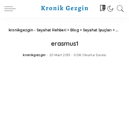
0
kronikgezgin - Seyahat Rehberi
>
Blog
>
Seyahat İpuçları
>
Erasmus
erasmus1
kronikgezgin
20 Mart 2015
0 DK Okuma Süresi
Posted
by