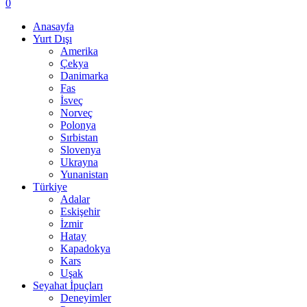
0
Anasayfa
Yurt Dışı
Amerika
Çekya
Danimarka
Fas
İsveç
Norveç
Polonya
Sırbistan
Slovenya
Ukrayna
Yunanistan
Türkiye
Adalar
Eskişehir
İzmir
Hatay
Kapadokya
Kars
Uşak
Seyahat İpuçları
Deneyimler