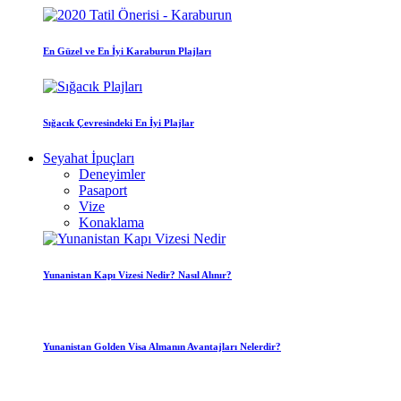
En Güzel ve En İyi Karaburun Plajları
Sığacık Çevresindeki En İyi Plajlar
Seyahat İpuçları
Deneyimler
Pasaport
Vize
Konaklama
Yunanistan Kapı Vizesi Nedir? Nasıl Alınır?
Yunanistan Golden Visa Almanın Avantajları Nelerdir?