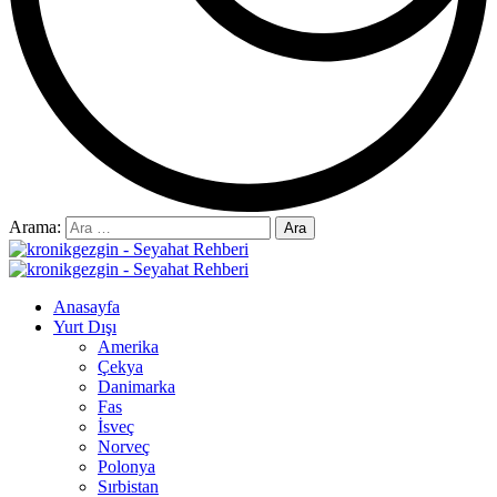
Arama:
Anasayfa
Yurt Dışı
Amerika
Çekya
Danimarka
Fas
İsveç
Norveç
Polonya
Sırbistan