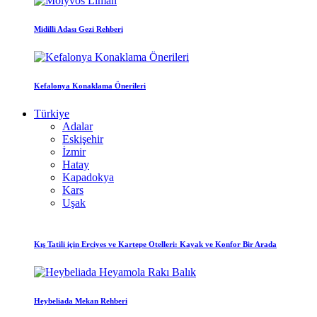
Midilli Adası Gezi Rehberi
Kefalonya Konaklama Önerileri
Türkiye
Adalar
Eskişehir
İzmir
Hatay
Kapadokya
Kars
Uşak
Kış Tatili için Erciyes ve Kartepe Otelleri: Kayak ve Konfor Bir Arada
Heybeliada Mekan Rehberi