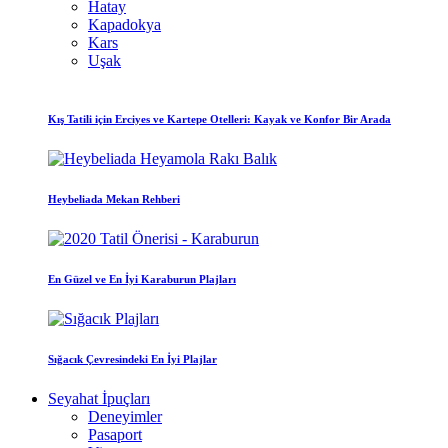
Hatay
Kapadokya
Kars
Uşak
Kış Tatili için Erciyes ve Kartepe Otelleri: Kayak ve Konfor Bir Arada
Heybeliada Mekan Rehberi
En Güzel ve En İyi Karaburun Plajları
Sığacık Çevresindeki En İyi Plajlar
Seyahat İpuçları
Deneyimler
Pasaport