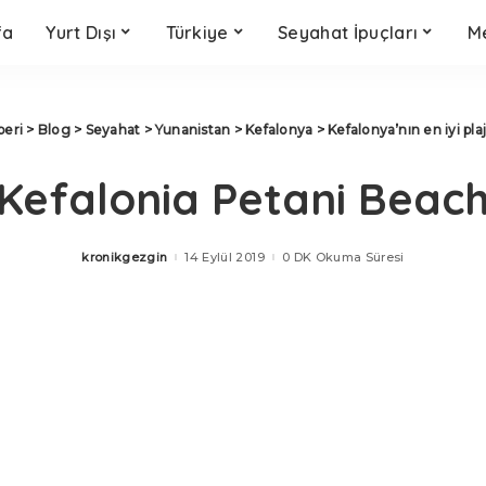
fa
Yurt Dışı
Türkiye
Seyahat İpuçları
Me
beri
>
Blog
>
Seyahat
>
Yunanistan
>
Kefalonya
>
Kefalonya’nın en iyi plaj
Kefalonia Petani Beac
kronikgezgin
14 Eylül 2019
0 DK Okuma Süresi
Posted
by