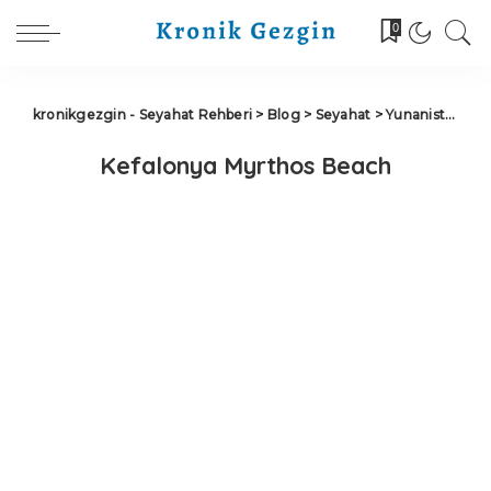
0
kronikgezgin - Seyahat Rehberi
>
Blog
>
Seyahat
>
Yunanistan
>
K
Kefalonya Myrthos Beach