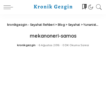
0
kronikgezgin - Seyahat Rehberi
>
Blog
>
Seyahat
>
Yunanistan
>
S
mekanoneri-samos
kronikgezgin
6 Ağustos 2016
0 DK Okuma Süresi
Posted
by