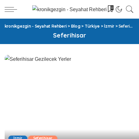
0
kronikgezgin - Seyahat Rehberi
>
Blog
>
Türkiye
>
İzmir
>
Seferihisar
Seferihisar
İzmir
Seferihisar