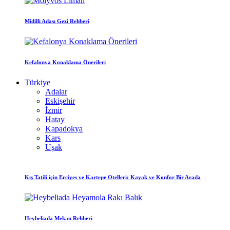
Midilli Adası Gezi Rehberi
Kefalonya Konaklama Önerileri
Türkiye
Adalar
Eskişehir
İzmir
Hatay
Kapadokya
Kars
Uşak
Kış Tatili için Erciyes ve Kartepe Otelleri: Kayak ve Konfor Bir Arada
Heybeliada Mekan Rehberi