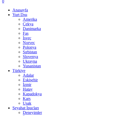
0
Anasayfa
Yurt Dışı
Amerika
Çekya
Danimarka
Fas
İsveç
Norveç
Polonya
Sırbistan
Slovenya
Ukrayna
Yunanistan
Türkiye
Adalar
Eskişehir
İzmir
Hatay
Kapadokya
Kars
Uşak
Seyahat İpuçları
Deneyimler