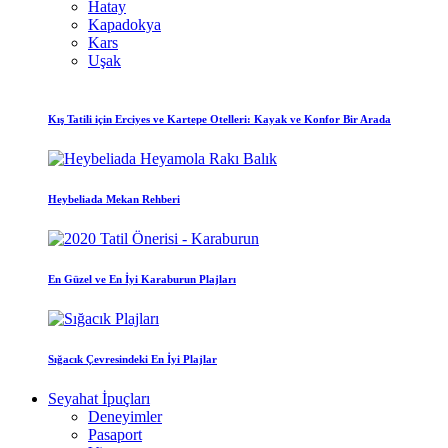
Hatay
Kapadokya
Kars
Uşak
Kış Tatili için Erciyes ve Kartepe Otelleri: Kayak ve Konfor Bir Arada
Heybeliada Mekan Rehberi
En Güzel ve En İyi Karaburun Plajları
Sığacık Çevresindeki En İyi Plajlar
Seyahat İpuçları
Deneyimler
Pasaport