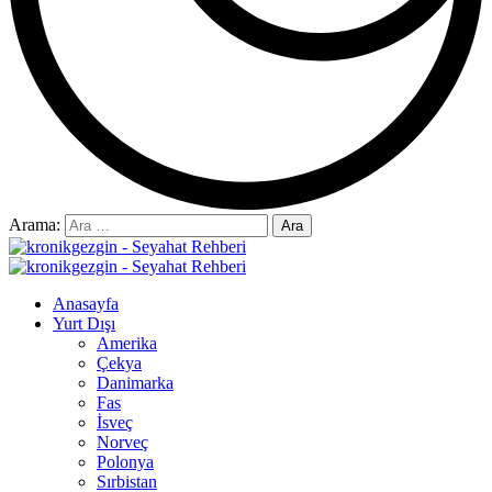
Arama:
Anasayfa
Yurt Dışı
Amerika
Çekya
Danimarka
Fas
İsveç
Norveç
Polonya
Sırbistan