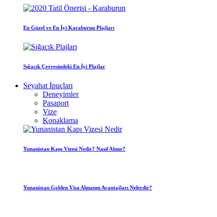
En Güzel ve En İyi Karaburun Plajları
Sığacık Çevresindeki En İyi Plajlar
Seyahat İpuçları
Deneyimler
Pasaport
Vize
Konaklama
Yunanistan Kapı Vizesi Nedir? Nasıl Alınır?
Yunanistan Golden Visa Almanın Avantajları Nelerdir?