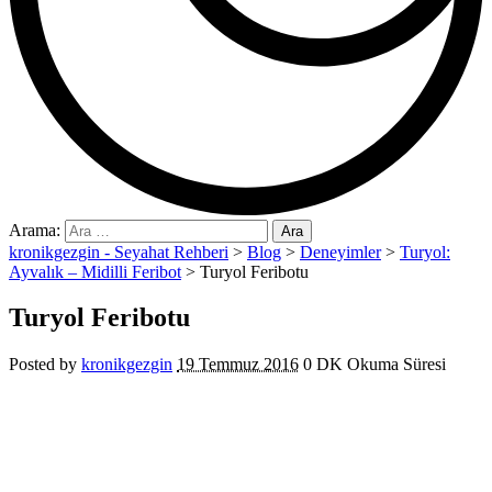
Arama:
kronikgezgin - Seyahat Rehberi
>
Blog
>
Deneyimler
>
Turyol:
Ayvalık – Midilli Feribot
>
Turyol Feribotu
Turyol Feribotu
Posted by
kronikgezgin
19 Temmuz 2016
0 DK Okuma Süresi