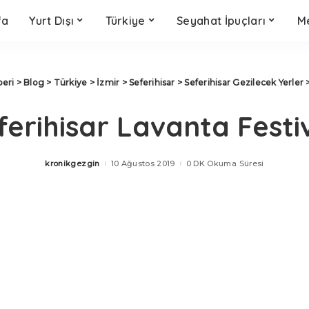
fa
Yurt Dışı
Türkiye
Seyahat İpuçları
Me
beri
>
Blog
>
Türkiye
>
İzmir
>
Seferihisar
>
Seferihisar Gezilecek Yerler
ferihisar Lavanta Festiv
kronikgezgin
10 Ağustos 2019
0 DK Okuma Süresi
Posted
by