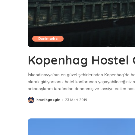
Danimarka
Kopenhag Hostel Ö
İskandinavya’nın en güzel şehirlerinden Kopenhag‘da her 
olarak gidiyorsanız hotel konforunda yaşayabileceğiniz 
arkadaşlarım tarafından denenmiş ve tavsiye edilen hos
kronikgezgin
23 Mart 2019
Posted
by