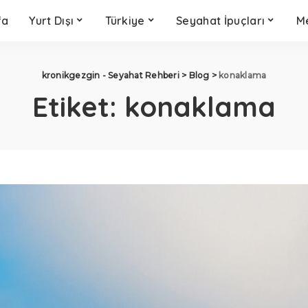
fa
Yurt Dışı
Türkiye
Seyahat İpuçları
Me
kronikgezgin - Seyahat Rehberi
>
Blog
>
konaklama
Etiket:
konaklama