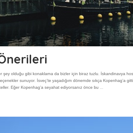
nerileri
şey olduğu gibi konaklama da bizler için biraz tuzlu. İskandinavya hos
seçenekler sunuyor. İsveç’te yaşadığım dönemde sıkça Kopenhag’a gittiği
teller. Eğer Kopenhag’a seyahat ediyorsanız önce bu
...