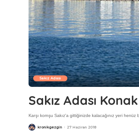
Sakız Adası
Sakız Adası Kona
Karşı komşu Sakız'a gittiğinizde kalacağınız yeri henüz 
kronikgezgin
27 Haziran 2018
Posted
by