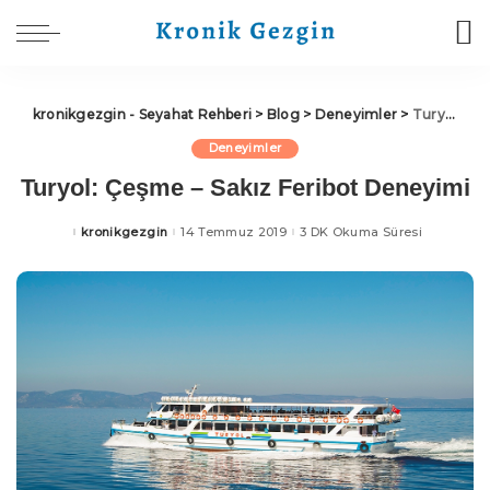
kronikgezgin - Seyahat Rehberi
>
Blog
>
Deneyimler
>
Turyol: Çeşme – Sakız Feribot Deneyimi
Deneyimler
Turyol: Çeşme – Sakız Feribot Deneyimi
kronikgezgin
14 Temmuz 2019
3 DK Okuma Süresi
Posted
by