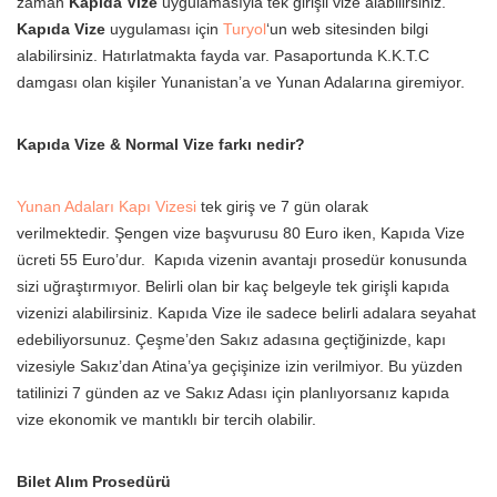
zaman
Kapıda Vize
uygulamasıyla tek girişli vize alabilirsiniz.
Kapıda Vize
uygulaması için
Turyol
‘un web sitesinden bilgi
alabilirsiniz. Hatırlatmakta fayda var. Pasaportunda K.K.T.C
damgası olan kişiler Yunanistan’a ve Yunan Adalarına giremiyor.
Kapıda Vize & Normal Vize farkı nedir?
Yunan Adaları Kapı Vizesi
tek giriş ve 7 gün olarak
verilmektedir. Şengen vize başvurusu 80 Euro iken, Kapıda Vize
ücreti 55 Euro’dur. Kapıda vizenin avantajı prosedür konusunda
sizi uğraştırmıyor. Belirli olan bir kaç belgeyle tek girişli kapıda
vizenizi alabilirsiniz. Kapıda Vize ile sadece belirli adalara seyahat
edebiliyorsunuz. Çeşme’den Sakız adasına geçtiğinizde, kapı
vizesiyle Sakız’dan Atina’ya geçişinize izin verilmiyor. Bu yüzden
tatilinizi 7 günden az ve Sakız Adası için planlıyorsanız kapıda
vize ekonomik ve mantıklı bir tercih olabilir.
Bilet Alım Prosedürü