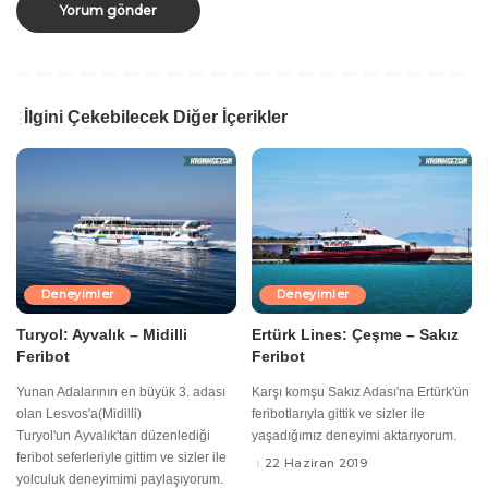
İlgini Çekebilecek Diğer İçerikler
Deneyimler
Deneyimler
Turyol: Ayvalık – Midilli
Ertürk Lines: Çeşme – Sakız
Feribot
Feribot
Yunan Adalarının en büyük 3. adası
Karşı komşu Sakız Adası'na Ertürk'ün
olan Lesvos'a(Midilli)
feribotlarıyla gittik ve sizler ile
Turyol'un Ayvalık'tan düzenlediği
yaşadığımız deneyimi aktarıyorum.
feribot seferleriyle gittim ve sizler ile
22 Haziran 2019
yolculuk deneyimimi paylaşıyorum.