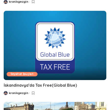
kronikgezgin
Posted
by
Seyahat İpuçları
İskandinavya’da Tax Free(Global Blue)
kronikgezgin
Posted
by