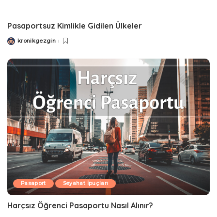
Pasaportsuz Kimlikle Gidilen Ülkeler
kronikgezgin
Posted
by
Pasaport
Seyahat İpuçları
Harçsız Öğrenci Pasaportu Nasıl Alınır?