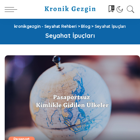
0
kronikgezgin - Seyahat Rehberi
>
Blog
>
Seyahat İpuçları
Seyahat İpuçları
Pasaport