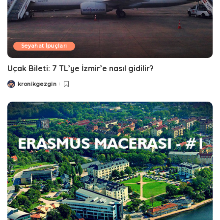
Seyahat İpuçları
Uçak Bileti: 7 TL’ye İzmir’e nasıl gidilir?
kronikgezgin
Posted
by